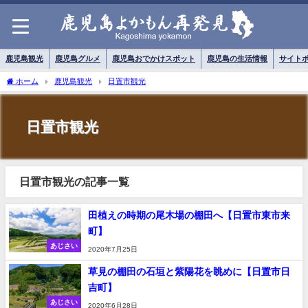
鹿児島観光
鹿児島グルメ
鹿児島おでかけスポット
鹿児島の生活情報
サイト
ホーム
鹿児島観光
日置市観光
日置市観光
日置市観光の記事一覧
田植えの時期の尾木場の棚田へ【日置市東市来
町】
あじさい
2020年7月25日
草見の棚田の石垣と紫陽花を眺めに【日置市日
吉町】
あじさい
2020年6月28日