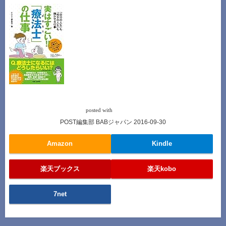
「自分の人生」も「相手の人生」も輝かせる仕事【実はすごい! ! 「療
法士(POST)」の仕事】
ヨメレバ
posted with
POST編集部 BABジャパン 2016-09-30
Amazon
Kindle
楽天ブックス
楽天kobo
7net