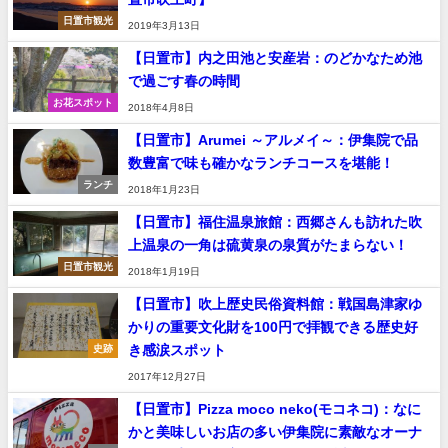
日置市観光
2019年3月13日
【日置市】内之田池と安産岩：のどかなため池
で過ごす春の時間
お花スポット
2018年4月8日
【日置市】Arumei ～アルメイ～：伊集院で品
数豊富で味も確かなランチコースを堪能！
ランチ
2018年1月23日
【日置市】福住温泉旅館：西郷さんも訪れた吹
上温泉の一角は硫黄泉の泉質がたまらない！
日置市観光
2018年1月19日
【日置市】吹上歴史民俗資料館：戦国島津家ゆ
かりの重要文化財を100円で拝観できる歴史好
き感涙スポット
史跡
2017年12月27日
【日置市】Pizza moco neko(モコネコ)：なに
かと美味しいお店の多い伊集院に素敵なオーナ