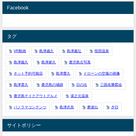
Facebook
タグ
VR動画
島津歳久
島津義弘
指宿温泉
島津義久
島津家久
鹿児島古写真
ネット予約可能店
島津豊久
ドローンの空撮の画像
島津貴久
鹿児島の城跡
日の出
三国名勝図会
鹿児島テイクアウトグルメ
湯之元温泉
パノラマコンテンツ
島津忠良
磨崖仏
夕日
サイトポリシー