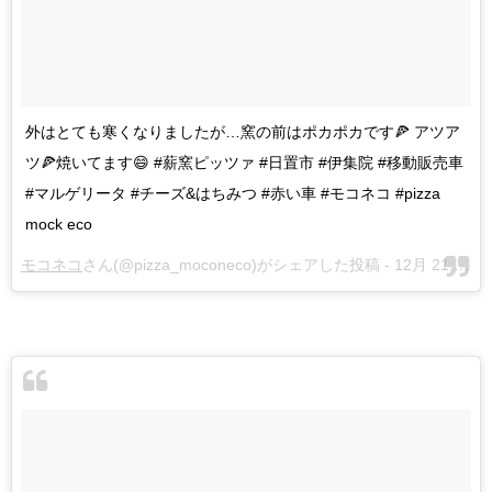
外はとても寒くなりましたが…窯の前はポカポカです🍕 アツア
ツ🍕焼いてます😄 #薪窯ピッツァ #日置市 #伊集院 #移動販売車
#マルゲリータ #チーズ&はちみつ #赤い車 #モコネコ #pizza
mock eco
モコネコ
さん(@pizza_moconeco)がシェアした投稿 -
12月 21, 2017 at 1:05午前 PST