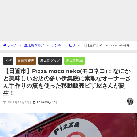
ホーム
鹿児島グルメ
ランチ
ピザ
【日置市】Pizza moco neko(モコ
ネコ)：なにかと美味しいお店の多い伊集院に素敵なオーナーさん手作りの窯を使った
移動販売ピザ屋さんが誕生！
ピザ
日置市観光
鹿児島グルメ
鹿児島観光
【日置市】Pizza moco neko(モコネコ)：なにか
と美味しいお店の多い伊集院に素敵なオーナーさ
ん手作りの窯を使った移動販売ピザ屋さんが誕
生！
2017年12月25日
2018年6月16日