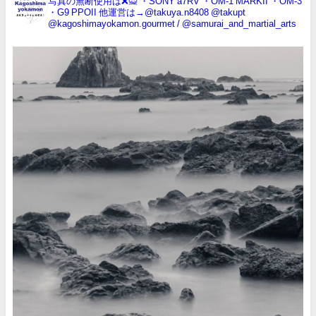
写真の無断使用は❌️🙅
・SONY a7RV
・OM-1 MARKII
・OM-3
・G9 PPOII
他運営は→@takuya.n8408 @takupt
@kagoshimayokamon.gourmet / @samurai_and_martial_arts