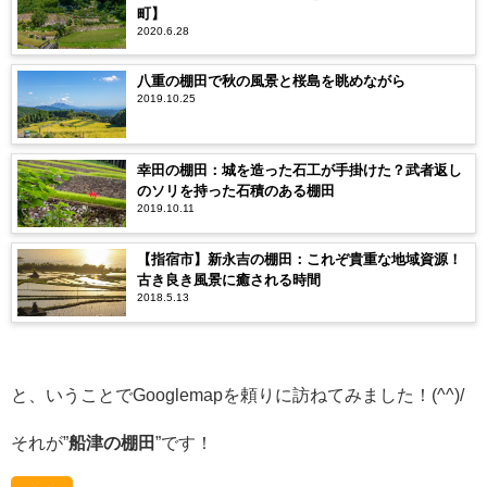
町】
2020.6.28
八重の棚田で秋の風景と桜島を眺めながら
2019.10.25
幸田の棚田：城を造った石工が手掛けた？武者返し
のソリを持った石積のある棚田
2019.10.11
【指宿市】新永吉の棚田：これぞ貴重な地域資源！
古き良き風景に癒される時間
2018.5.13
と、いうことでGooglemapを頼りに訪ねてみました！(^^)/
それが”
船津の棚田
”です！