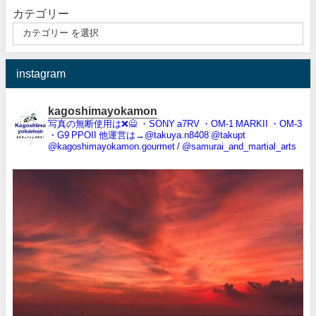
カテゴリー
instagram
kagoshimayokamon
写真の無断使用は❌️🙅
・SONY a7RV
・OM-1 MARKII
・OM-3
・G9 PPOII
他運営は→@takuya.n8408 @takupt
@kagoshimayokamon.gourmet / @samurai_and_martial_arts