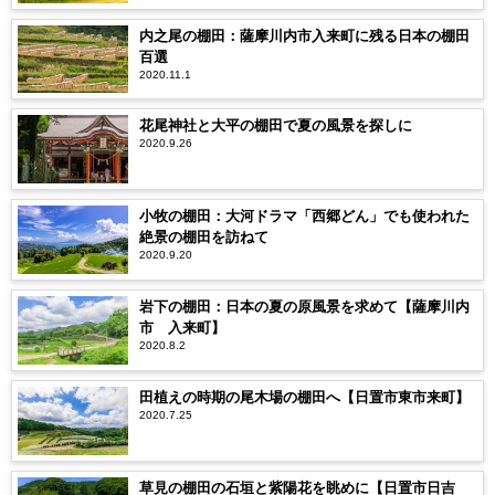
内之尾の棚田：薩摩川内市入来町に残る日本の棚田
百選
2020.11.1
花尾神社と大平の棚田で夏の風景を探しに
2020.9.26
小牧の棚田：大河ドラマ「西郷どん」でも使われた
絶景の棚田を訪ねて
2020.9.20
岩下の棚田：日本の夏の原風景を求めて【薩摩川内
市 入来町】
2020.8.2
田植えの時期の尾木場の棚田へ【日置市東市来町】
2020.7.25
草見の棚田の石垣と紫陽花を眺めに【日置市日吉