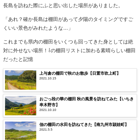
長島を訪ねた際にふと思い出した場所がありました。
「あれ？確か長島は棚田があって夕陽のタイミングですご
くいい景色がみれたような…」
これまでも県内の棚田をいくつも回ってきた身としては絶
対に外せない場所！⇩の棚田リストに加わる素晴らしい棚田
だったと記憶
上与倉の棚田で秋のお散歩【日置市吹上町】
2021.10.15
おごっ段の華の棚田 秋の風景を訪ねてみた【いちき
串木野市】
2021.10.10
佃の棚田の水田を訪ねてきた【南九州市頴娃町】
2021.5.5