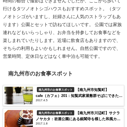
時間の都合で撮影はできませんでしたが、ここから歩いて
行けるタツノオトシゴハウスもおすすめスポット。（タツ
ノオトシゴがいますし、妊婦さんに人気のストラップもあ
ります）公園とセットで訪ねてほしいです。 公園では家族
連れなどもいらっしゃり、お弁当を持参してお食事などを
楽しまれていたりします。近場に飲食店もありますので、
そちらの利用もよいかもしれません。自然公園ですので、
営業時間、定休日などはなく車中泊も可能です。
南九州市のお食事スポット
【南九州市知覧町】
南九州市のお食事スポット
cafe（カフェ）201：知覧武家屋敷群そばにできた新
2017.4.5
スポット
【南九州市川辺町】サクラ
南九州市のお食事スポット
ノヤカタ：岩屋公園にある銀閣寺を模した和風カフ
2017.1.8
ェ