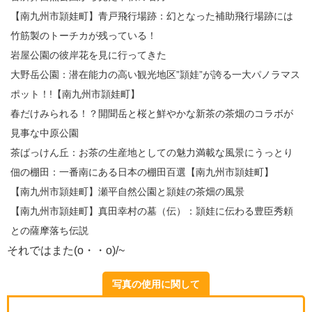
【南九州市頴娃町】青戸飛行場跡：幻となった補助飛行場跡には
竹筋製のトーチカが残っている！
岩屋公園の彼岸花を見に行ってきた
大野岳公園：潜在能力の高い観光地区”頴娃”が誇る一大パノラマス
ポット！!【南九州市頴娃町】
春だけみられる！？開聞岳と桜と鮮やかな新茶の茶畑のコラボが
見事な中原公園
茶ばっけん丘：お茶の生産地としての魅力満載な風景にうっとり
佃の棚田：一番南にある日本の棚田百選【南九州市頴娃町】
【南九州市頴娃町】瀬平自然公園と頴娃の茶畑の風景
【南九州市頴娃町】真田幸村の墓（伝）：頴娃に伝わる豊臣秀頼
との薩摩落ち伝説
それではまた(o・・o)/~
写真の使用に関して