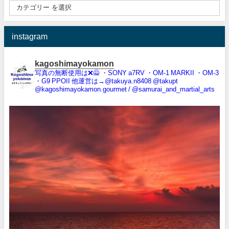
instagram
kagoshimayokamon
写真の無断使用は❌️🙅
・SONY a7RV
・OM-1 MARKII
・OM-3
・G9 PPOII
他運営は→@takuya.n8408 @takupt
@kagoshimayokamon.gourmet / @samurai_and_martial_arts