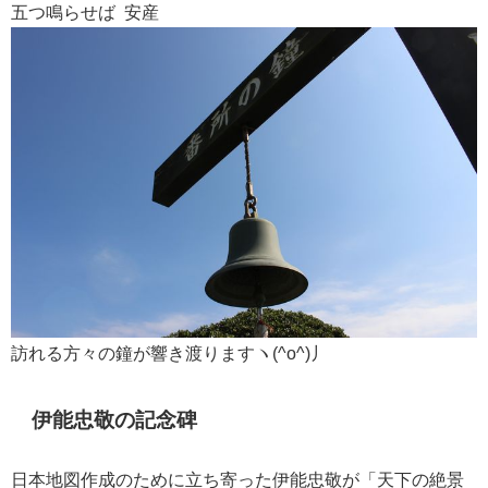
五つ鳴らせば 安産
訪れる方々の鐘が響き渡りますヽ(^o^)丿
伊能忠敬の記念碑
日本地図作成のために立ち寄った伊能忠敬が「天下の絶景