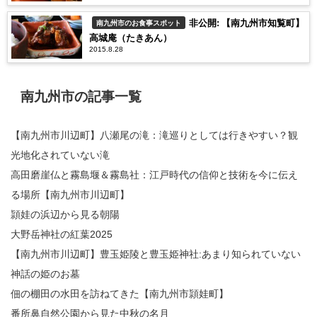
非公開: 【南九州市知覧町】
南九州市のお食事スポット
高城庵（たきあん）
2015.8.28
南九州市の記事一覧
【南九州市川辺町】八瀬尾の滝：滝巡りとしては行きやすい？観
光地化されていない滝
高田磨崖仏と霧島堰＆霧島社：江戸時代の信仰と技術を今に伝え
る場所【南九州市川辺町】
頴娃の浜辺から見る朝陽
大野岳神社の紅葉2025
【南九州市川辺町】豊玉姫陵と豊玉姫神社:あまり知られていない
神話の姫のお墓
佃の棚田の水田を訪ねてきた【南九州市頴娃町】
番所鼻自然公園から見た中秋の名月