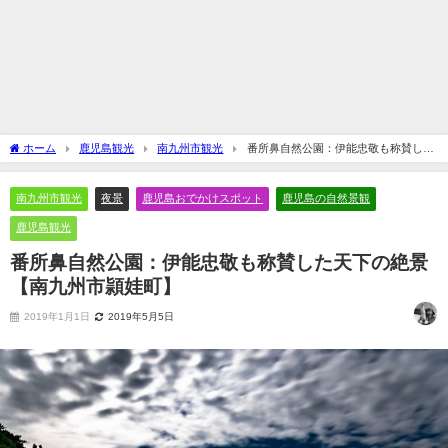
ホーム
鹿児島観光
南九州市観光
番所鼻自然公園：伊能忠敬も称賛した
天下の絶景【南九州市頴娃町】
南九州市観光
夜景
鹿児島おでかけスポット
鹿児島の自然景観
鹿児島観光
番所鼻自然公園：伊能忠敬も称賛した天下の絶景
【南九州市頴娃町】
2019年1月1日
2019年5月5日