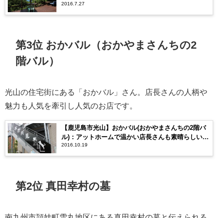
2016.7.27
第3位 おかバル（おかやまさんちの2
階バル）
光山の住宅街にある「おかバル」さん。店長さんの人柄や
魅力も人気を牽引し人気のお店です。
【鹿児島市光山】おかバル(おかやまさんちの2階バ
ル)：アットホームで温かい店長さんも素晴らしい！
2016.10.19
光山の住宅街にバルを発見した話
第2位 真田幸村の墓
南九州市頴娃町雪丸地区にある真田幸村の墓と伝えられる