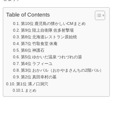
Table of Contents
第10位 鹿児島の懐かしいCMまとめ
第9位 陸上自衛隊 佐多射撃場
第8位 北海道レストラン原始焼
第7位 竹取食堂 休庵
第6位 神護石
第5位 ゆかいだ温泉 つれづれの湯
第4位 ラフィーユ
第3位 おかバル（おかやまさんちの2階バル）
第2位 真田幸村の墓
第1位 溝ノ口洞穴
まとめ