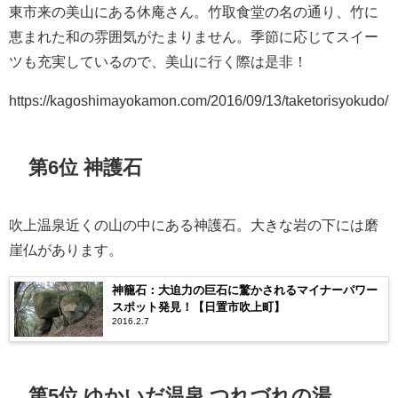
東市来の美山にある休庵さん。竹取食堂の名の通り、竹に
恵まれた和の雰囲気がたまりません。季節に応じてスイー
ツも充実しているので、美山に行く際は是非！
https://kagoshimayokamon.com/2016/09/13/taketorisyokudo/
第6位 神護石
吹上温泉近くの山の中にある神護石。大きな岩の下には磨
崖仏があります。
神籠石：大迫力の巨石に驚かされるマイナーパワー
スポット発見！【日置市吹上町】
2016.2.7
第5位 ゆかいだ温泉 つれづれの湯