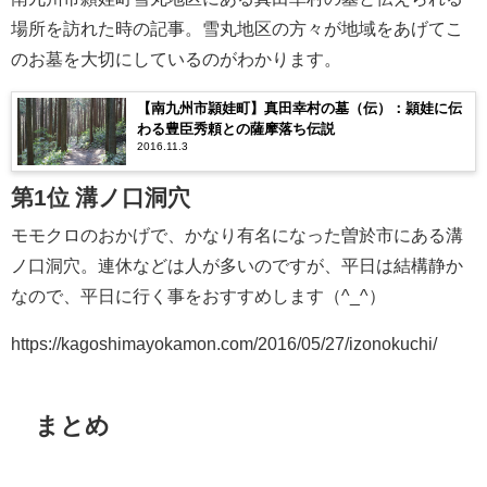
場所を訪れた時の記事。雪丸地区の方々が地域をあげてこ
のお墓を大切にしているのがわかります。
【南九州市頴娃町】真田幸村の墓（伝）：頴娃に伝
わる豊臣秀頼との薩摩落ち伝説
2016.11.3
第1位 溝ノ口洞穴
モモクロのおかげで、かなり有名になった曽於市にある溝
ノ口洞穴。連休などは人が多いのですが、平日は結構静か
なので、平日に行く事をおすすめします（^_^）
https://kagoshimayokamon.com/2016/05/27/izonokuchi/
まとめ