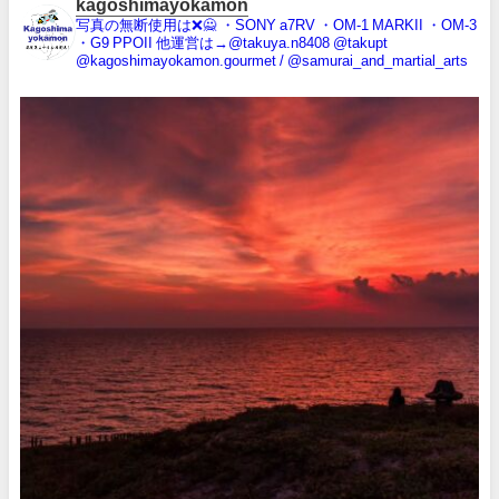
kagoshimayokamon
写真の無断使用は❌️🙅
・SONY a7RV
・OM-1 MARKII
・OM-3
・G9 PPOII
他運営は→@takuya.n8408 @takupt
@kagoshimayokamon.gourmet / @samurai_and_martial_arts