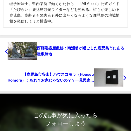
理学療法士。県内某所で働くかたわら、「All About」公式ガイド
「たびらい」鹿児島観光ライターなどを務める。誰もが楽しめる
鹿児島。高齢者も障害者も外に出たくなるような鹿児島の地域情
報を発信しようと模索中。
西郷隆盛屋敷跡：南洲翁が過ごした鹿児島市にある
屋敷跡地
【鹿児島市谷山】ハウスコモラ（House x
Komora）：あれ？お家じゃないの？？一見民家の
隠れたカフェ
この記事が気に入ったら
フォローしよう