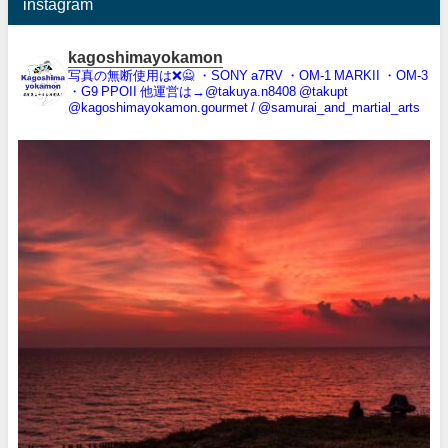
instagram
kagoshimayokamon
写真の無断使用は❌️🙅
・SONY a7RV
・OM-1 MARKII
・OM-3
・G9 PPOII
他運営は→@takuya.n8408 @takupt
@kagoshimayokamon.gourmet / @samurai_and_martial_arts