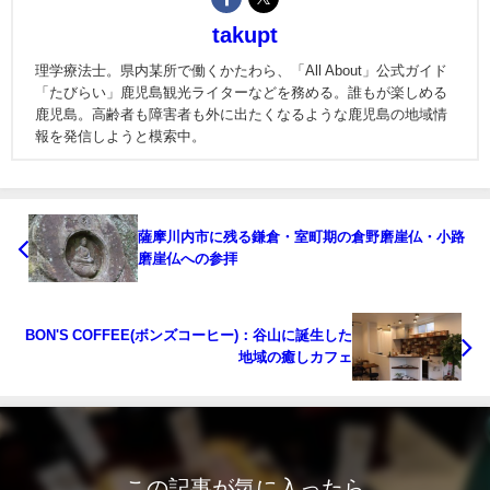
takupt
理学療法士。県内某所で働くかたわら、「All About」公式ガイド
「たびらい」鹿児島観光ライターなどを務める。誰もが楽しめる
鹿児島。高齢者も障害者も外に出たくなるような鹿児島の地域情
報を発信しようと模索中。
薩摩川内市に残る鎌倉・室町期の倉野磨崖仏・小路
磨崖仏への参拝
BON'S COFFEE(ボンズコーヒー)：谷山に誕生した
地域の癒しカフェ
この記事が気に入ったら