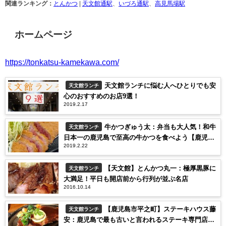
関連ランキング：
とんかつ
|
天文館通駅
、
いづろ通駅
、
高見馬場駅
ホームページ
https://tonkatsu-kamekawa.com/
天文館ランチに悩む人へひとりでも安
天文館ランチ
心のおすすめのお店9選！
2019.2.17
牛かつぎゅう太：弁当も大人気！和牛
天文館ランチ
日本一の鹿児島で至高の牛かつを食べよう【鹿児島
2019.2.22
市天文館】
【天文館】とんかつ丸一：極厚黒豚に
天文館ランチ
大満足！平日も開店前から行列が並ぶ名店
2016.10.14
【鹿児島市平之町】ステーキハウス藤
天文館ランチ
安：鹿児島で最も古いと言われるステーキ専門店で