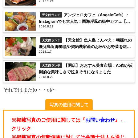
2017.1.24
高級黒牛を食す
アンジェロカフェ（AngeloCafe）：
天文館ランチ
Instagramでも大人気！西海岸風の街中カフェ【鹿
2016.8.17
児島市天文館】
【天文館】魚人島じんべえ：朝採れの
天文館ランチ
鹿児島近海鮮魚や契約農家産のお米やお野菜を堪
2018.1.7
能！
【閉店】おおすみ美食市場：A5肉が反
天文館ランチ
則的な美味しさで泣きそうになりました
2018.8.29
それではまた(o・・o)/~
写真の使用に関して
※掲載写真のご使用に関しては『
お問い合わせ
』←
クリック
※掲載写真の無断使用に対しては弁護士法人を通じ