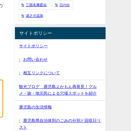
の
三国名勝図会
日の出
湯之元温泉
サイトポリシー
サイトポリシー
と
お問い合わせ
相互リンクについて
観光ブログ 鹿児島よかもん再発見！グル
メ・旅・地元民による穴場スポットを紹介
鹿児島の生活情報
鹿児島県自治体別のごみの分別と回収日リ
スト