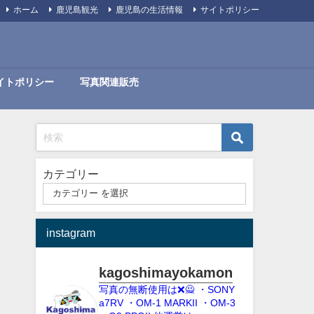
ホーム
鹿児島観光
鹿児島の生活情報
サイトポリシー
イトポリシー
写真関連販売
カテゴリー
instagram
kagoshimayokamon
写真の無断使用は❌️🙅
・SONY
a7RV
・OM-1 MARKII
・OM-3