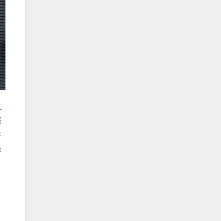
ロ
際
養
作