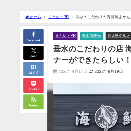
ホーム
まとめ・PR
垂水のこだわりの店 海鮮よか
まとめ・PR
垂水市観光
鹿児島グルメ
Facebook
垂水のこだわりの店 
post
ナーができたらしい
2022年4月17日
2022年6月19日
はてブ
Pocket
Feedly