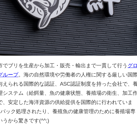
市でブリを生産から加工・販売・輸出まで一貫して行う
グ
グループ
。海の自然環境や労働者の人権に関する厳しい国
与えられる国際的な認証、ASC認証制度を持った会社で、
理システム（給餌量、魚の健康状態、養殖場の衛生、加工
で、安定した海洋資源の供給提供を国際的に行われていま
空パック処理されたり、養殖魚の健康管理のために養殖場専
から驚きです(^^;)