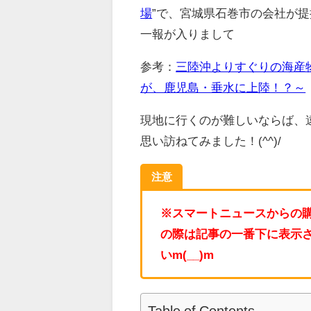
場
”で、宮城県石巻市の会社が
一報が入りまして
参考：
三陸沖よりすぐりの海産
が、鹿児島・垂水に上陸！？～
現地に行くのが難しいならば、
思い訪ねてみました！(^^)/
注意
※スマートニュースからの
の際は記事の一番下に表示
いm(__)m
Table of Contents