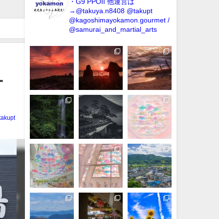
・G9 PPOII
他運営は
→@takuya.n8408 @takupt
@kagoshimayokamon.gourmet /
@samurai_and_martial_arts
ー
takupt