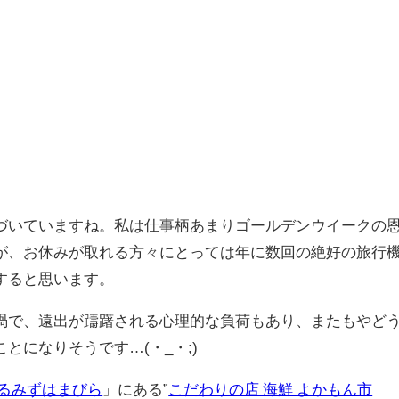
づいていますね。私は仕事柄あまりゴールデンウイークの
が、お休みが取れる方々にとっては年に数回の絶好の旅行
すると思います。
渦で、遠出が躊躇される心理的な負荷もあり、またもやど
とになりそうです…(・_・;)
たるみずはまびら
」にある”
こだわりの店 海鮮 よかもん市