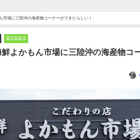
もん市場に三陸沖の海産物コーナーができたらしい！
鹿児島観光
海鮮よかもん市場に三陸沖の海産物コ
！