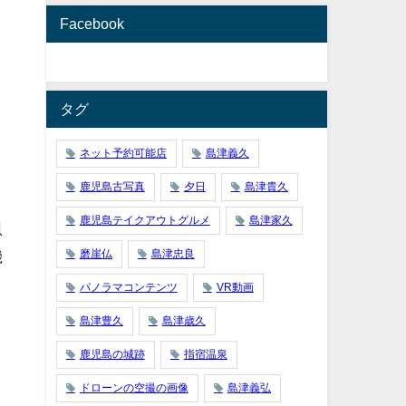
Facebook
タグ
ネット予約可能店
島津義久
鹿児島古写真
夕日
島津貴久
鹿児島テイクアウトグルメ
島津家久
恩
機
磨崖仏
島津忠良
パノラマコンテンツ
VR動画
島津豊久
島津歳久
う
鹿児島の城跡
指宿温泉
ドローンの空撮の画像
島津義弘