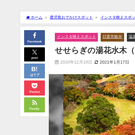
ホーム
鹿児島おでかけスポット
インスタ映えスポ
インスタ映えスポット
日置市観光
温
Facebook
せせらぎの湯花水木（
post
2020年12月19日
2021年1月17日
はてブ
Pocket
Feedly