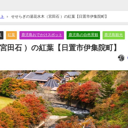
ット
せせらぎの湯花水木（宮田石 ）の紅葉【日置市伊集院町】
泉
紅葉
鹿児島おでかけスポット
鹿児島の自然景観
鹿児島観光
宮田石 ）の紅葉【日置市伊集院町】