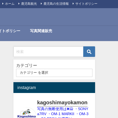
ホーム
鹿児島観光
鹿児島の生活情報
サイトポリシー
イトポリシー
写真関連販売
カテゴリー
instagram
kagoshimayokamon
写真の無断使用は❌️🙅
・SONY
a7RV
・OM-1 MARKII
・OM-3