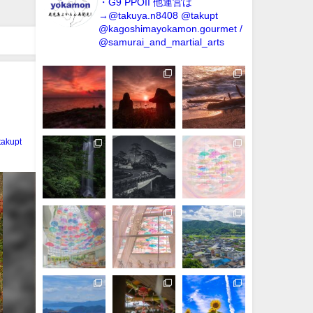
・G9 PPOII
他運営は
→@takuya.n8408 @takupt
@kagoshimayokamon.gourmet /
@samurai_and_martial_arts
takupt