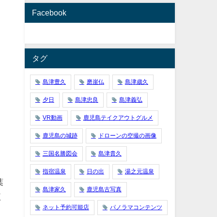
Facebook
タグ
島津豊久
磨崖仏
島津歳久
ト
夕日
島津忠良
島津義弘
VR動画
鹿児島テイクアウトグルメ
鹿児島の城跡
ドローンの空撮の画像
」
三国名勝図会
島津貴久
指宿温泉
日の出
湯之元温泉
葉
島津家久
鹿児島古写真
紅
ネット予約可能店
パノラマコンテンツ