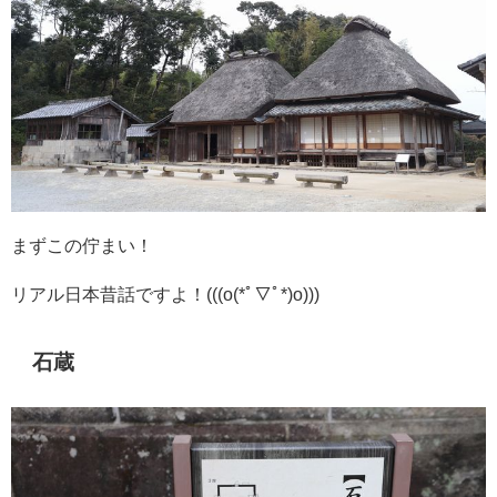
まずこの佇まい！
リアル日本昔話ですよ！(((o(*ﾟ▽ﾟ*)o)))
石蔵