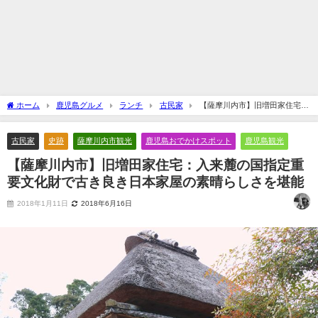
ホーム
鹿児島グルメ
ランチ
古民家
【薩摩川内市】旧増田家住宅：
入来麓の国指定重要文化財で古き良き日本家屋の素晴らしさを堪能
古民家
史跡
薩摩川内市観光
鹿児島おでかけスポット
鹿児島観光
【薩摩川内市】旧増田家住宅：入来麓の国指定重
要文化財で古き良き日本家屋の素晴らしさを堪能
2018年1月11日
2018年6月16日