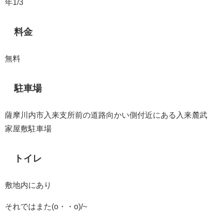
年1/3
料金
無料
駐車場
薩摩川内市入来支所前の道路向かい側付近にある入来麓武
家屋敷駐車場
トイレ
敷地内にあり
それではまた(o・・o)/~