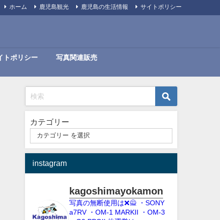
ホーム
鹿児島観光
鹿児島の生活情報
サイトポリシー
イトポリシー
写真関連販売
カテゴリー
instagram
kagoshimayokamon
写真の無断使用は❌️🙅
・SONY
a7RV
・OM-1 MARKII
・OM-3