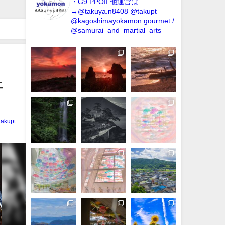
・G9 PPOII
他運営は
→@takuya.n8408 @takupt
@kagoshimayokamon.gourmet /
@samurai_and_martial_arts
ェ
takupt