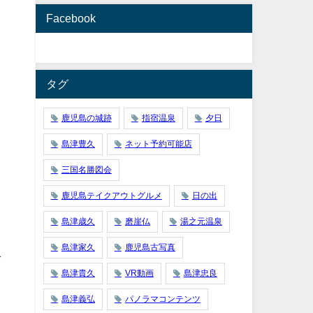
Facebook
タグ
鹿児島の城跡
指宿温泉
夕日
島津豊久
ネット予約可能店
ま
三国名勝図会
鹿児島テイクアウトグルメ
日の出
島津歳久
磨崖仏
湯之元温泉
島津家久
鹿児島古写真
を
島津貴久
VR動画
島津忠良
島津義弘
パノラマコンテンツ