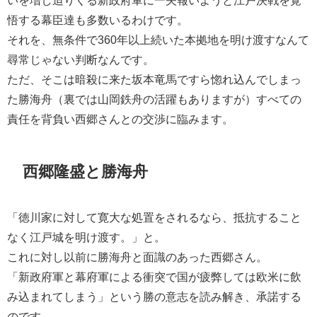
悟する幕臣達も多数いるわけです。
それを、無条件で360年以上続いた本拠地を明け渡すなんて
尋常じゃない判断なんです。
ただ、そこは暗殺に来た坂本竜馬ですら惚れ込んでしまっ
た勝海舟（裏では山岡鉄舟の活躍もありますが）すべての
責任を背負い西郷さんとの交渉に臨みます。
西郷隆盛と勝海舟
「徳川家に対して寛大な処置をされるなら、抵抗すること
なく江戸城を明け渡す。」と。
これに対し以前に勝海舟と面識のあった西郷さん。
「新政府軍と幕府軍による衝突で国が疲弊しては欧米に飲
み込まれてしまう」という勝の意志を読み解き、承諾する
のです。