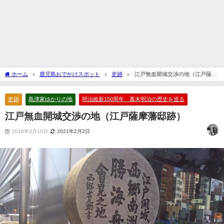
ホーム
鹿児島おでかけスポット
史跡
江戸無血開城交渉の地（江戸薩摩
藩邸跡）
史跡
島津家ゆかりの地
明治維新150周年 幕末明治の歴史を巡る
江戸無血開城交渉の地（江戸薩摩藩邸跡）
2016年3月10日
2021年2月2日