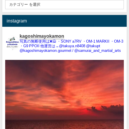
instagram
kagoshimayokamon
写真の無断使用は❌️🙅
・SONY a7RV
・OM-1 MARKII
・OM-3
・G9 PPOII
他運営は→@takuya.n8408 @takupt
@kagoshimayokamon.gourmet / @samurai_and_martial_arts