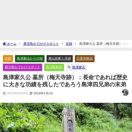
ホーム
鹿児島おでかけスポット
史跡
島津家久公 墓所（梅天寺跡）：長
命であれば歴史に大きな功績を残したであろう島津四兄弟の末弟
史跡
島津家ゆかりの地
廃仏毀釈と寺跡
日置市観光
鹿児島おでかけスポット
鹿児島観光
島津家久
島津家久公 墓所（梅天寺跡）：長命であれば歴史
に大きな功績を残したであろう島津四兄弟の末弟
2015年6月30日
2018年1月1日