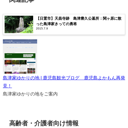
【日置市】天昌寺跡 島津豊久公墓所：関ヶ原に散
った島津家きっての勇将
2015.7.9
島津家ゆかりの地 | 鹿児島観光ブログ 鹿児島よかもん再発
見！
島津家ゆかりの地をご案内
高齢者・介護者向け情報