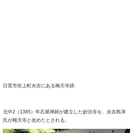
日置市吹上町永吉にある梅天寺跡
元中2（1385）年石屋禅師が建立した妙法寺を、永吉島津
氏が梅天寺と改めたとされる。