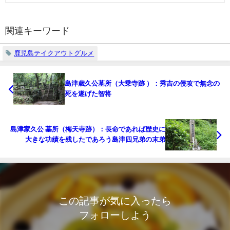
関連キーワード
鹿児島テイクアウトグルメ
島津歳久公墓所（大乗寺跡 ）：秀吉の侵攻で無念の
死を遂げた智将
島津家久公 墓所（梅天寺跡）：長命であれば歴史に
大きな功績を残したであろう島津四兄弟の末弟
この記事が気に入ったら
フォローしよう