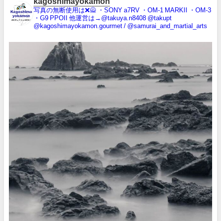
kagoshimayokamon
写真の無断使用は❌️🙅
・SONY a7RV
・OM-1 MARKII
・OM-3
・G9 PPOII
他運営は→@takuya.n8408 @takupt
@kagoshimayokamon.gourmet / @samurai_and_martial_arts