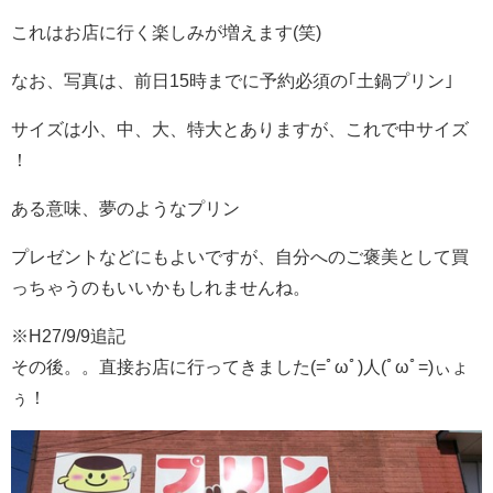
これはお店に行く楽しみが増えます(笑)
なお、写真は、前日15時までに予約必須の｢土鍋プリン
｣
サイズは小、中、大、特大とありますが、これで中サイズ
！
ある意味、夢のようなプリン
プレゼントなどにもよいですが、自分へのご褒美として買
っちゃうのもいいかもしれませんね。
※H27/9/9追記
その後。。直接お店に行ってきました(=ﾟωﾟ)人(ﾟωﾟ=)ぃょ
ぅ！