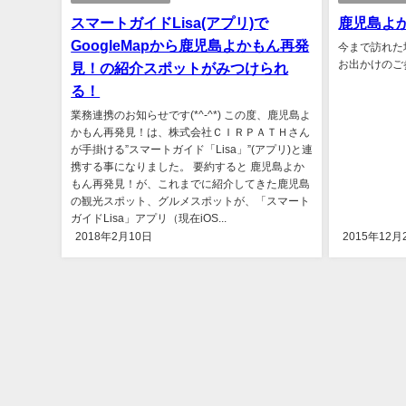
スマートガイドLisa(アプリ)で
鹿児島よか
GoogleMapから鹿児島よかもん再発
今まで訪れた
お出かけのご参
見！の紹介スポットがみつけられ
る！
業務連携のお知らせです(*^-^*) この度、鹿児島よ
かもん再発見！は、株式会社ＣＩＲＰＡＴＨさん
が手掛ける”スマートガイド「Lisa」”(アプリ)と連
携する事になりました。 要約すると 鹿児島よか
もん再発見！が、これまでに紹介してきた鹿児島
の観光スポット、グルメスポットが、「スマート
ガイドLisa」アプリ（現在iOS...
2018年2月10日
2015年12月