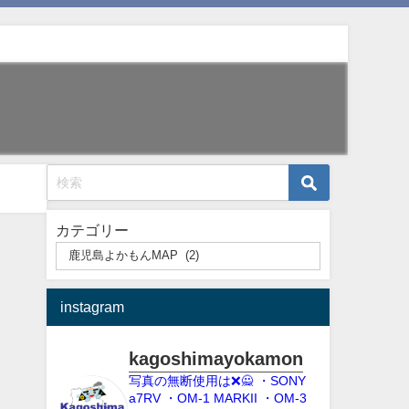
カテゴリー
instagram
kagoshimayokamon
写真の無断使用は❌️🙅
・SONY
a7RV
・OM-1 MARKII
・OM-3