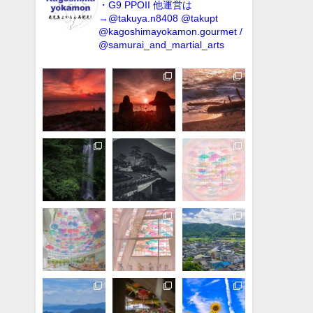
・G9 PPOII
他運営は
→@takuya.n8408 @takupt
@kagoshimayokamon.gourmet /
@samurai_and_martial_arts