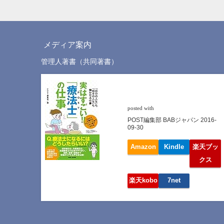
メディア案内
管理人著書（共同著書）
「自分の人生」も「相手の人
生」も輝かせる仕事【実はすご
い! ! 「療法士(POST)」の仕事】
ヨメレバ
posted with
POST編集部 BABジャパン 2016-
09-30
Amazon
Kindle
楽天ブッ
クス
楽天kobo
7net