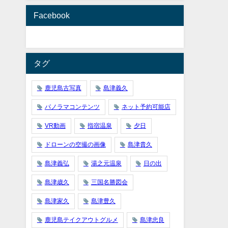
Facebook
タグ
鹿児島古写真
島津義久
パノラマコンテンツ
ネット予約可能店
VR動画
指宿温泉
夕日
ドローンの空撮の画像
島津貴久
島津義弘
湯之元温泉
日の出
島津歳久
三国名勝図会
島津家久
島津豊久
鹿児島テイクアウトグルメ
島津忠良