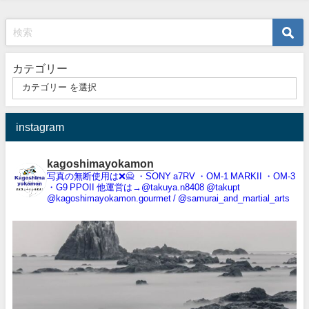
カテゴリー
instagram
kagoshimayokamon
写真の無断使用は❌️🙅
・SONY a7RV
・OM-1 MARKII
・OM-3
・G9 PPOII
他運営は→@takuya.n8408 @takupt
@kagoshimayokamon.gourmet / @samurai_and_martial_arts