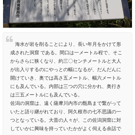
海水が岩を削ることにより、長い年月をかけて形
成された洞窟 である。間口は一メートル程で、そこ
からさらに狭くなり、約三〇センチメートルと大人
が出入りするのにやっとの幅になるが、だんだんに
開けていき、奥では高さ五メートル、幅六メートル
にも及んでいる。内部は三つの穴に分かれ、奥行き
は三五メートルにも及んでいる。
佐潟の洞窟は、遠く薩摩川内市の甑島まで繋がって
いたと語り継がれており、阿久根市の七不思議の一
つとなっている。大昔の人々が、この佐潟洞窟に対
していかに興味を持っていたかがよく伺える余話で