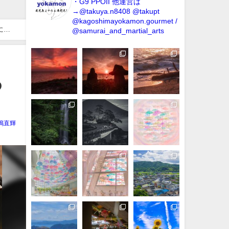
・G9 PPOII
他運営は
→@takuya.n8408 @takupt
@kagoshimayokamon.gourmet /
にな
@samurai_and_martial_arts
の
嶋直輝