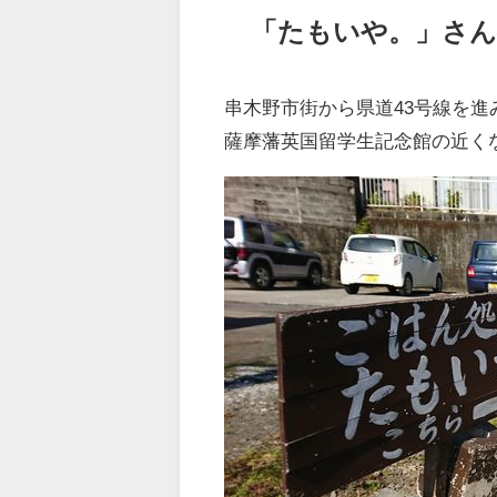
「たもいや。」さ
串木野市街から県道43号線を進
薩摩藩英国留学生記念館の近く