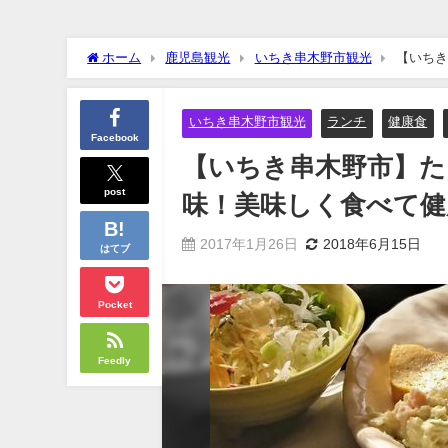
ホーム
鹿児島観光
いちき串木野市観光
【いちき
ろう！！
いちき串木野市観光
ランチ
健康食
Facebook
【いちき串木野市】
post
味！美味しく食べて健
2017年1月26日
2018年6月15日
はてブ
Pocket
Feedly