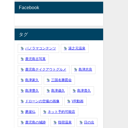
Facebook
タグ
パノラマコンテンツ
湯之元温泉
鹿児島古写真
鹿児島テイクアウトグルメ
島津忠良
島津家久
三国名勝図会
島津豊久
島津歳久
島津貴久
ドローンの空撮の画像
VR動画
磨崖仏
ネット予約可能店
鹿児島の城跡
指宿温泉
日の出