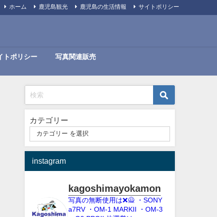
ホーム
鹿児島観光
鹿児島の生活情報
サイトポリシー
イトポリシー
写真関連販売
カテゴリー
instagram
kagoshimayokamon
写真の無断使用は❌️🙅
・SONY
a7RV
・OM-1 MARKII
・OM-3