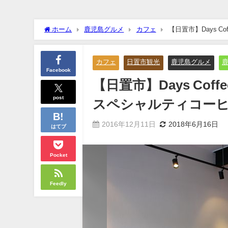
ホーム
鹿児島グルメ
カフェ
【日置市】Days 
カフェ
日置市観光
鹿児島グルメ
Facebook
【日置市】Days Co
post
スペシャルティコー
2016年12月11日
2018年6月16日
はてブ
Pocket
Feedly