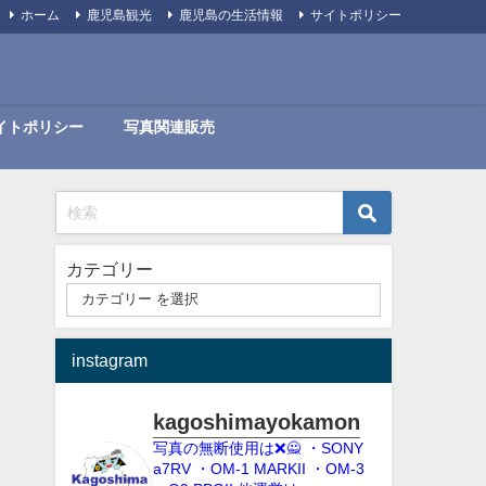
ホーム
鹿児島観光
鹿児島の生活情報
サイトポリシー
イトポリシー
写真関連販売
カテゴリー
instagram
kagoshimayokamon
写真の無断使用は❌️🙅
・SONY
a7RV
・OM-1 MARKII
・OM-3