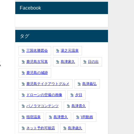
Facebook
タグ
三国名勝図会
湯之元温泉
鹿児島古写真
島津家久
日の出
気
鹿児島の城跡
鹿児島テイクアウトグルメ
島津義弘
ドローンの空撮の画像
夕日
パノラマコンテンツ
島津貴久
指宿温泉
島津豊久
VR動画
ネット予約可能店
島津歳久