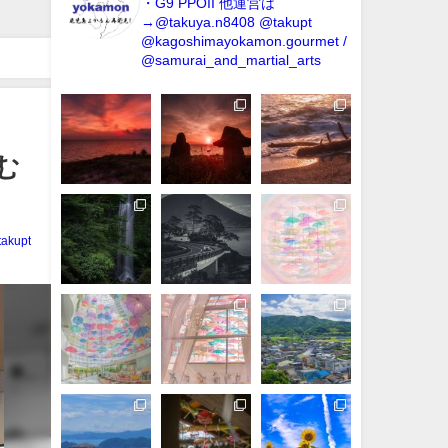
・G9 PPOII
他運営は
→@takuya.n8408 @takupt
@kagoshimayokamon.gourmet /
@samurai_and_martial_arts
む
takupt