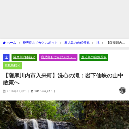
ホーム
鹿児島おでかけスポット
鹿児島の自然景観
滝
【薩摩川内市
入来町】洗心の滝：岩下仙峡の山中散策へ
滝
薩摩川内市観光
鹿児島おでかけスポット
鹿児島の自然景観
鹿児島観光
【薩摩川内市入来町】洗心の滝：岩下仙峡の山中
散策へ
2016年11月23日
2018年6月16日