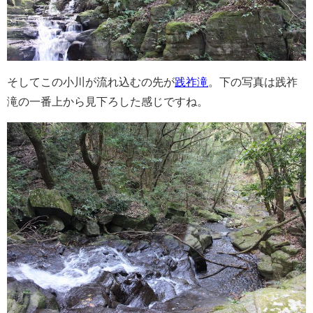
そしてこの小川が流れ込むの先が
践祚滝
。下の写真は践祚
滝の一番上から見下ろした感じですね。