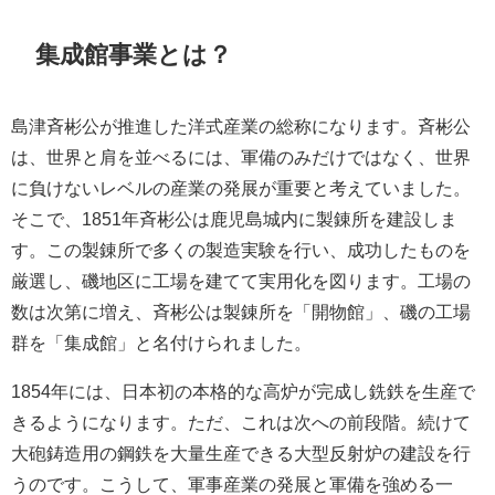
集成館事業とは？
島津斉彬公が推進した洋式産業の総称になります。斉彬公
は、世界と肩を並べるには、軍備のみだけではなく、世界
に負けないレベルの産業の発展が重要と考えていました。
そこで、1851年斉彬公は鹿児島城内に製錬所を建設しま
す。この製錬所で多くの製造実験を行い、成功したものを
厳選し、磯地区に工場を建てて実用化を図ります。工場の
数は次第に増え、斉彬公は製錬所を「開物館」、磯の工場
群を「集成館」と名付けられました。
1854年には、日本初の本格的な高炉が完成し銑鉄を生産で
きるようになります。ただ、これは次への前段階。続けて
大砲鋳造用の鋼鉄を大量生産できる大型反射炉の建設を行
うのです。こうして、軍事産業の発展と軍備を強める一