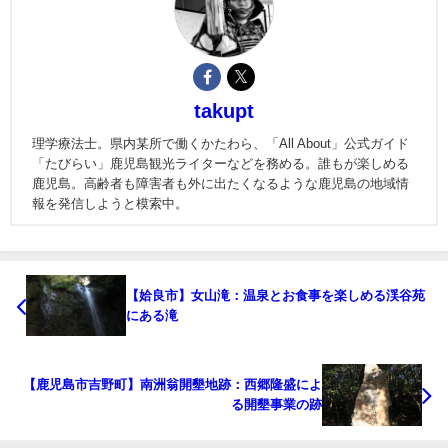
takupt
理学療法士。県内某所で働くかたわら、「All About」公式ガイド
「たびらい」鹿児島観光ライターなどを務める。誰もが楽しめる
鹿児島。高齢者も障害者も外に出たくなるような鹿児島の地域情
報を発信しようと模索中。
【姶良市】女山滝：温泉とお食事を楽しめる渓谷苑
にある滝
【鹿児島市吉野町】南洲翁開墾地跡：西郷隆盛によ
る開墾事業の跡