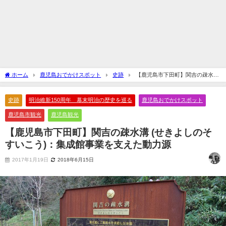
ホーム
鹿児島おでかけスポット
史跡
【鹿児島市下田町】関吉の疎水溝
(せきよしのそすいこう)：集成館事業を支えた動力源
史跡
明治維新150周年 幕末明治の歴史を巡る
鹿児島おでかけスポット
鹿児島市観光
鹿児島観光
【鹿児島市下田町】関吉の疎水溝 (せきよしのそ
すいこう)：集成館事業を支えた動力源
2017年1月19日
2018年6月15日