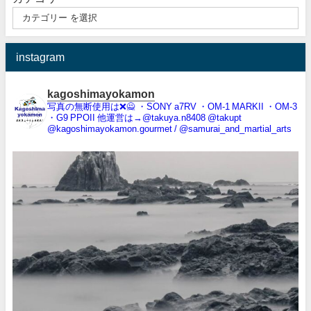
instagram
kagoshimayokamon
写真の無断使用は❌️🙅
・SONY a7RV
・OM-1 MARKII
・OM-3
・G9 PPOII
他運営は→@takuya.n8408 @takupt
@kagoshimayokamon.gourmet / @samurai_and_martial_arts