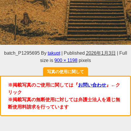
batch_P1295695
By
takupt
|
Published
2026年1月3日
|
Full
size is
900 × 1198
pixels
写真の使用に関して
※掲載写真のご使用に関しては『
お問い合わせ
』←ク
リック
※掲載写真の無断使用に対しては弁護士法人を通じ無
断使用料請求を行っています