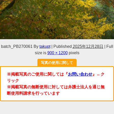
batch_PB270061
By
takupt
|
Published
2025年12月28日
|
Full
size is
900 × 1200
pixels
写真の使用に関して
※掲載写真のご使用に関しては『
お問い合わせ
』←ク
リック
※掲載写真の無断使用に対しては弁護士法人を通じ無
断使用料請求を行っています