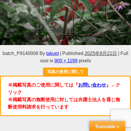
batch_P9140008
By
takupt
|
Published
2025年9月21日
|
Full
size is
900 × 1199
pixels
写真の使用に関して
※掲載写真のご使用に関しては『
お問い合わせ
』←ク
リック
※掲載写真の無断使用に対しては弁護士法人を通じ無
断使用料請求を行っています
Translate »