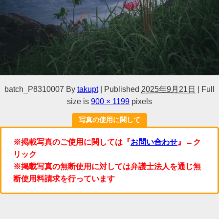
batch_P8310007
By
takupt
|
Published
2025年9月21日
|
Full
size is
900 × 1199
pixels
写真の使用に関して
※掲載写真のご使用に関しては『
お問い合わせ
』←ク
リック
※掲載写真の無断使用に対しては弁護士法人を通じ無
断使用料請求を行っています