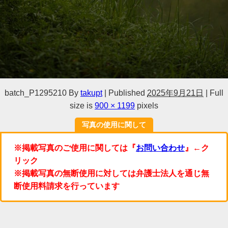
batch_P1295210
By
takupt
|
Published
2025年9月21日
|
Full
size is
900 × 1199
pixels
写真の使用に関して
※掲載写真のご使用に関しては『
お問い合わせ
』←ク
リック
※掲載写真の無断使用に対しては弁護士法人を通じ無
断使用料請求を行っています