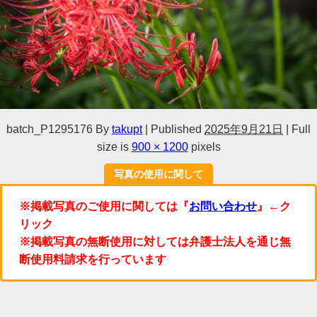
batch_P1295176
By
takupt
|
Published
2025年9月21日
|
Full
size is
900 × 1200
pixels
写真の使用に関して
※掲載写真のご使用に関しては『
お問い合わせ
』←ク
リック
※掲載写真の無断使用に対しては弁護士法人を通じ無
断使用料請求を行っています