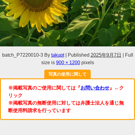
batch_P7220010-3
By
takupt
|
Published
2025年9月7日
|
Full
size is
900 × 1200
pixels
写真の使用に関して
※掲載写真のご使用に関しては『
お問い合わせ
』←ク
リック
※掲載写真の無断使用に対しては弁護士法人を通じ無
断使用料請求を行っています