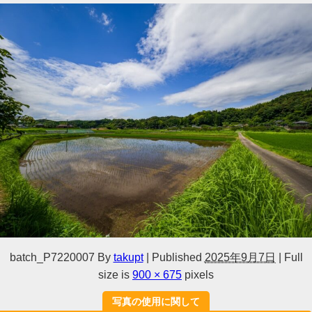
batch_P7220007
By
takupt
|
Published
2025年9月7日
|
Full
size is
900 × 675
pixels
写真の使用に関して