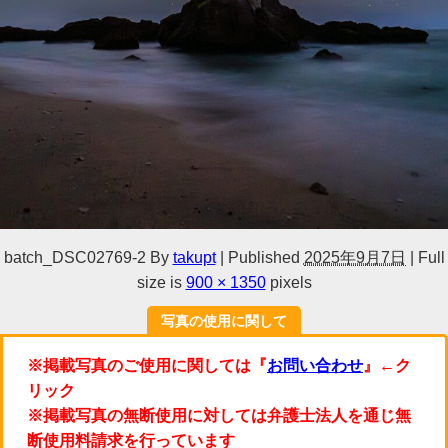
batch_DSC02769-2
By
takupt
|
Published
2025年9月7日
|
Full
size is
900 × 1350
pixels
写真の使用に関して
※掲載写真のご使用に関しては『
お問い合わせ
』←ク
リック
※掲載写真の無断使用に対しては弁護士法人を通じ無
断使用料請求を行っています