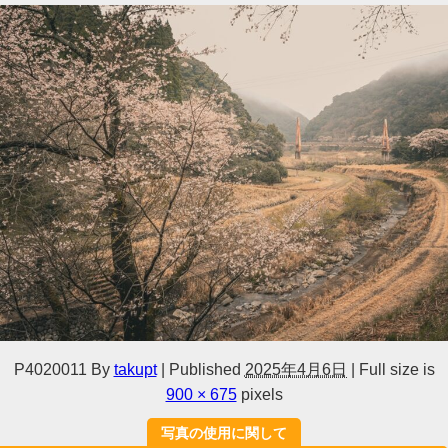
P4020011
By
takupt
|
Published
2025年4月6日
|
Full size is
900 × 675
pixels
写真の使用に関して