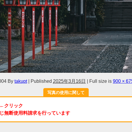
004
By
takupt
|
Published
2025年3月16日
|
Full size is
900 × 67
写真の使用に関して
←クリック
じ無断使用料請求を行っています