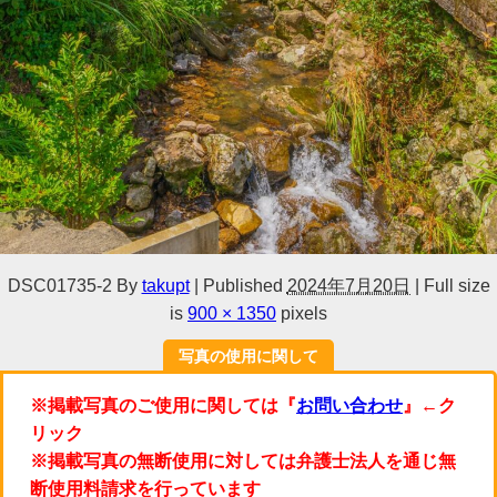
DSC01735-2
By
takupt
|
Published
2024年7月20日
|
Full size
is
900 × 1350
pixels
写真の使用に関して
※掲載写真のご使用に関しては『
お問い合わせ
』←ク
リック
※掲載写真の無断使用に対しては弁護士法人を通じ無
断使用料請求を行っています