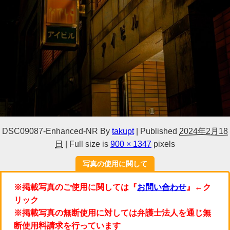
DSC09087-Enhanced-NR
By
takupt
|
Published
2024年2月18
日
|
Full size is
900 × 1347
pixels
写真の使用に関して
※掲載写真のご使用に関しては『
お問い合わせ
』←ク
リック
※掲載写真の無断使用に対しては弁護士法人を通じ無
断使用料請求を行っています