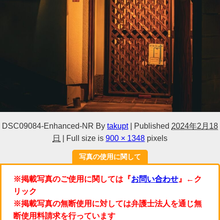
DSC09084-Enhanced-NR
By
takupt
|
Published
2024年2月18
日
|
Full size is
900 × 1348
pixels
写真の使用に関して
※掲載写真のご使用に関しては『
お問い合わせ
』←ク
リック
※掲載写真の無断使用に対しては弁護士法人を通じ無
断使用料請求を行っています