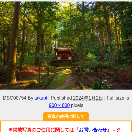
DSC00754
By
takupt
|
Published
2024年1月1日
|
Full size is
900 × 600
pixels
写真の使用に関して
※掲載写真のご使用に関しては『
お問い合わせ
』←ク