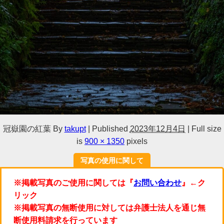
冠嶽園の紅葉
By
takupt
|
Published
2023年12月4日
|
Full size
is
900 × 1350
pixels
写真の使用に関して
※掲載写真のご使用に関しては『
お問い合わせ
』←ク
リック
※掲載写真の無断使用に対しては弁護士法人を通じ無
断使用料請求を行っています