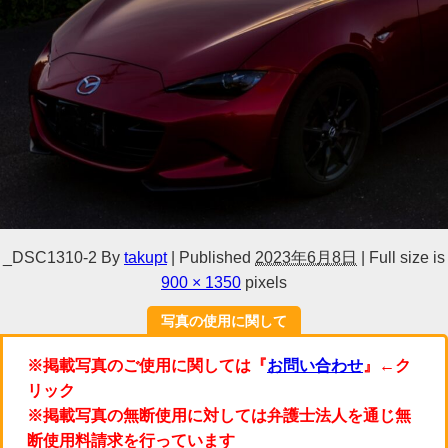
_DSC1310-2
By
takupt
|
Published
2023年6月8日
|
Full size is
900 × 1350
pixels
写真の使用に関して
※掲載写真のご使用に関しては『
お問い合わせ
』←ク
リック
※掲載写真の無断使用に対しては弁護士法人を通じ無
断使用料請求を行っています