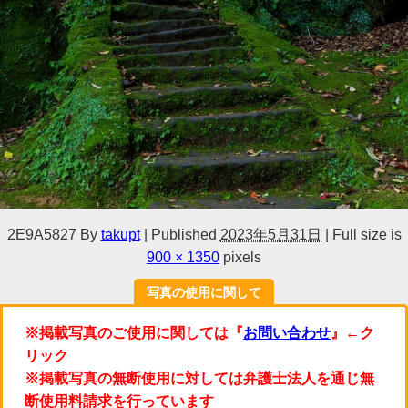
2E9A5827
By
takupt
|
Published
2023年5月31日
|
Full size is
900 × 1350
pixels
写真の使用に関して
※掲載写真のご使用に関しては『
お問い合わせ
』←ク
リック
※掲載写真の無断使用に対しては弁護士法人を通じ無
断使用料請求を行っています