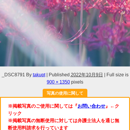
_DSC8791
By
takupt
|
Published
2022年10月9日
|
Full size is
900 × 1350
pixels
写真の使用に関して
※掲載写真のご使用に関しては『
お問い合わせ
』←ク
リック
※掲載写真の無断使用に対しては弁護士法人を通じ無
断使用料請求を行っています