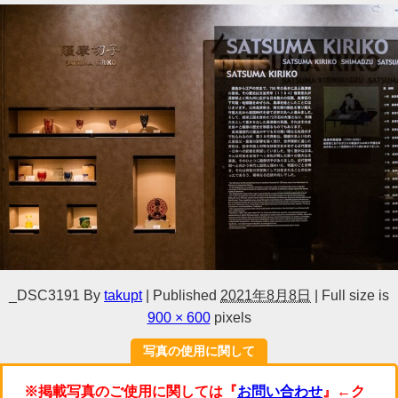
_DSC3191
By
takupt
|
Published
2021年8月8日
|
Full size is
900 × 600
pixels
写真の使用に関して
※掲載写真のご使用に関しては『
お問い合わせ
』←ク