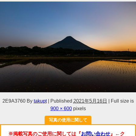
2E9A3760
By
takupt
|
Published
2021年5月16日
|
Full size is
900 × 600
pixels
写真の使用に関して
※掲載写真のご使用に関しては『
お問い合わせ
』←ク