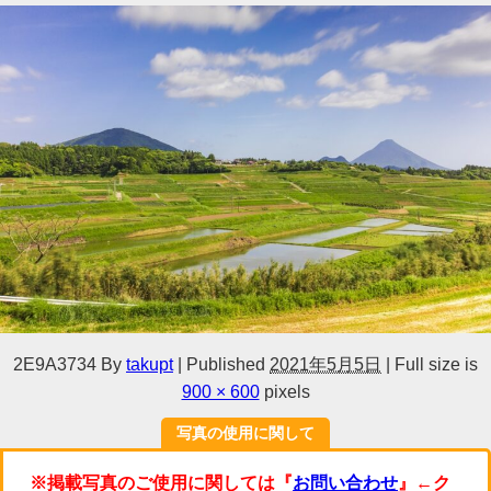
2E9A3734
By
takupt
|
Published
2021年5月5日
|
Full size is
900 × 600
pixels
写真の使用に関して
※掲載写真のご使用に関しては『
お問い合わせ
』←ク