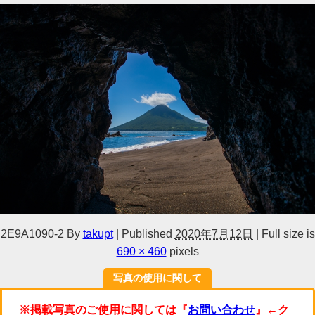
2E9A1090-2
By
takupt
|
Published
2020年7月12日
|
Full size is
690 × 460
pixels
写真の使用に関して
※掲載写真のご使用に関しては『
お問い合わせ
』←ク